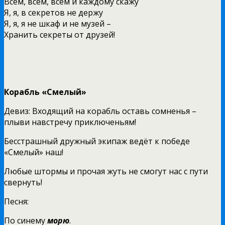
Всем, всем, всем и каждому скажу
Я, я, в секретов не держу
Я, я, я не шкаф и не музей –
Хранить секреты от друзей!
Корабль «Смелый»
Девиз: Входящий на корабль оставь сомненья –
плыви навстречу приключеньям!
Бесстрашный дружный экипаж ведёт к победе
«Смелый» наш!
Любые штормы и прочая жуть не смогут нас с пути
свернуть!
Песня:
По синему
морю
.