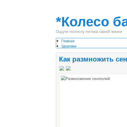
*Колесо б
Ощути полноту потока своей жизни
Главная
Здоровье
Духа
Тела
Как размножить се
Отдых
Путешествия
Развлечения
Отношения
Книга
Благодарности
Жалобы
Мы и наши дети
Он и она
Рекомендую
Инфобизнес
Коучинг
Сервисы