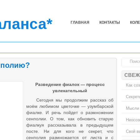
аланса*
ГЛАВНАЯ
КОНТАКТЫ
КОЛ
нполию?
СВЕЖ
Разведение фиалок — процесс
Как со
увлекательный
Секрет
Сегодня мы продолжим рассказ об
моём любимом цветочке — узумбарской
Мысли 
фиалке. И речь пойдет о размножении
сенполии. О том, как обновить старую
Неосоз
фиалкуя рассказывала в предыдущем
Свой в
посте. Ни для кого не секрет, что
сенполия размножается от листа и с