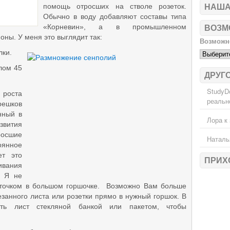
помощь отросших на стволе розеток.
НАША
Обычно в воду добавляют составы типа
«Корневин», а в промышленном
ВОЗМ
моны.
У меня это выглядит так:
Возможно
лки.
лом 45
ДРУГ
StudyD
роста
реальн
ешков
нный в
Лора
к 
звития
росшие
Наталь
оянное
ет это
ПРИХ
вания
. Я не
точком в большом горшочке. Возможно Вам больше
езанного листа или розетки прямо в нужный горшок. В
ть лист стекляной банкой или пакетом, чтобы