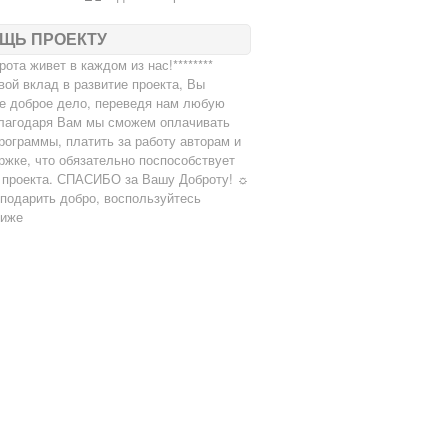
ЩЬ ПРОЕКТУ
брота живет в каждом из нас!********
вой вклад в развитие проекта, Вы
е доброе дело, переведя нам любую
лагодаря Вам мы сможем оплачивать
рограммы, платить за работу авторам и
ржке, что обязательно поспособствует
 проекта. СПАСИБО за Вашу Доброту! ☼
подарить добро, воспользуйтесь
ниже