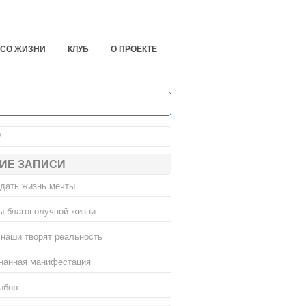
ЕСО ЖИЗНИ
КЛУБ
О ПРОЕКТЕ
ИЕ ЗАПИСИ
здать жизнь мечты
ы благополучной жизни
наши творят реальность
нанная манифестация
ыбор