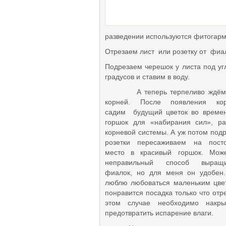
Самовыражение
Вкуснятина
Животные
Рукоделие
разведении используются фитогар
Фотография
Цветоводство
Отрезае
м лист или розетку от фиа
Саморазвитие
Обучение
Подрезаем черешок у листа под уг
Самопознание
градусов и ставим в воду.
Самосовершенствование
А теперь терпеливо ждём 
корней. После появления кор
садим будущий цветок во време
горшок для «набирания сил», ра
корневой системы. А уж потом под
розетки пересаживаем на пост
место в красивый горшок. Мож
неправильный способ выращи
фиалок, но для меня он удобен
люблю любоваться маленьким цве
понравится посадка только что отр
этом случае необходимо накры
предотвратить испарение влаги.