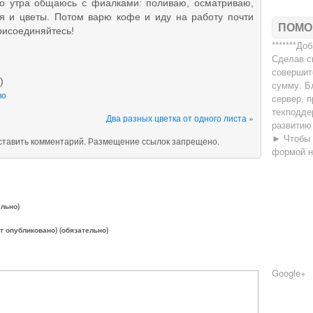
тра общаюсь с фиалками: поливаю, осматриваю,
 и цветы. Потом варю кофе и иду на работу почти
ПОМО
рисоединяйтесь!
*******До
Сделав с
совершит
)
сумму. Б
во
сервер, п
техподде
Два разных цветка от одного листа
»
развитию
► Чтобы 
оставить комментарий. Размещение ссылок запрещено.
формой 
ельно)
ет опубликовано) (обязательно)
Google+