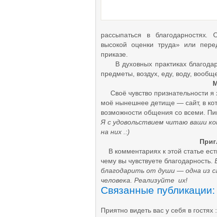
Самовыражение
Вкуснятина
Животные
Рукоделие
рассыпаться в благодарностях
.
От
Фотография
Цветоводство
высокой оценки труда» или пере
Саморазвитие
приказе.
Обучение
В духовных практиках благодарят
Самопознание
предметы, воздух, еду, воду, вообще
Самосовершенствование
М
Своё чувство признательности я х
моё нынешнее детище — сайт, в ко
возможности общения со всеми. П
Я с удовольствием читаю ваши к
на них .:)
Приг
В комментариях к этой статье есть
чему вы чувствуете благодарность.
Б
благодарить от души — одна из 
человека. Реализуйте их!
Связанные публикации:
Приятно видеть вас у себя в гостях :