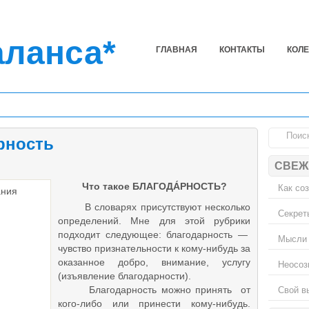
аланса*
ГЛАВНАЯ
КОНТАКТЫ
КОЛ
рность
СВЕЖ
Что такое БЛАГОДА́РНОСТЬ?
Как со
В словарях присутствуют несколько
Секрет
определений. Мне для этой рубрики
подходит следующее: благодарность —
Мысли 
чувство признательности к кому-нибудь за
оказанное добро, внимание, услугу
Неосоз
(изъявление благодарности).
Свой в
Благодарность можно принять от
кого-либо или принести кому-нибудь.