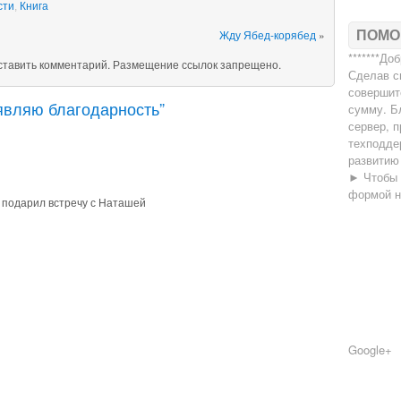
сти
,
Книга
Жду Ябед-корябед
»
ПОМО
*******До
оставить комментарий. Размещение ссылок запрещено.
Сделав с
совершит
являю благодарность”
сумму. Б
сервер, п
техподде
развитию
► Чтобы 
формой 
 подарил встречу с Наташей
Google+