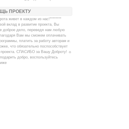
ЩЬ ПРОЕКТУ
брота живет в каждом из нас!********
вой вклад в развитие проекта, Вы
е доброе дело, переведя нам любую
лагодаря Вам мы сможем оплачивать
рограммы, платить за работу авторам и
ржке, что обязательно поспособствует
 проекта. СПАСИБО за Вашу Доброту! ☼
подарить добро, воспользуйтесь
ниже