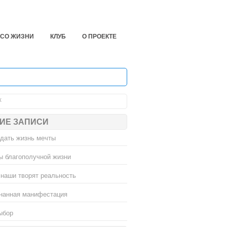
ЕСО ЖИЗНИ
КЛУБ
О ПРОЕКТЕ
ИЕ ЗАПИСИ
здать жизнь мечты
ы благополучной жизни
наши творят реальность
нанная манифестация
ыбор