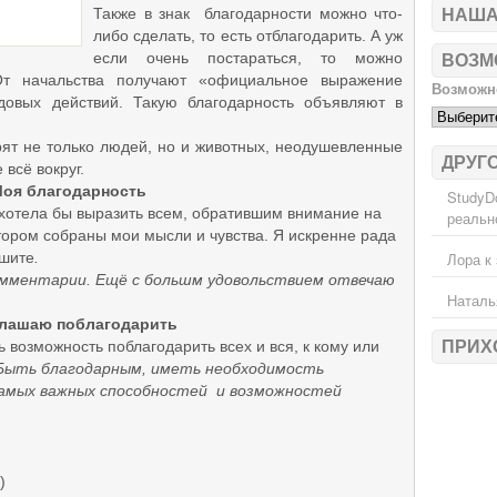
Также в знак благодарности можно что-
НАША
либо сделать, то есть отблагодарить.
А уж
если очень постараться, то можно
ВОЗМ
 начальства получают «официальное выражение
Возможно
довых действий. Такую благодарность объявляют в
 не только людей, но и животных, неодушевленные
ДРУГ
 всё вокруг.
оя благодарность
StudyD
отела бы выразить всем, обратившим внимание на
реальн
тором собраны мои мысли и чувства. Я искренне рада
ишите
.
Лора
к 
омментарии. Ещё с большм удовольствием отвечаю
Наталь
лашаю поблагодарить
 возможность поблагодарить всех и вся, к кому или
ПРИХ
ыть благодарным, иметь необходимость
самых важных способностей и возможностей
)