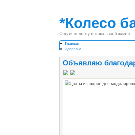
*Колесо б
Ощути полноту потока своей жизни
Главная
Здоровье
Духа
Тела
Объявляю благода
Отдых
Путешествия
Развлечения
Отношения
Книга
Благодарности
Жалобы
Мы и наши дети
Он и она
Рекомендую
Инфобизнес
Коучинг
Сервисы