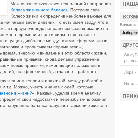
Можно воспользоваться технологией построения
НАША
Колеса жизненного баланса
. Построив своё
Колесо жизни и определив наиболее важные для
ВОЗМ
за начинаем вести дневник. То есть имея ввиду, что в
Возможно
, мы в первую очередь направляем своё внимание на
е много времени и сил) и сильно провальные
вно ощущая дисбаланс между такими сферами жизни,
ДРУГ
 заголовка и прописываем первые этапы,
время, энергию и внимание в этих областях жизни.
StudyD
равильные привычки, снова делаем упражнение
реальн
ываем новые привычки, изменяющие положение в
долгий, но эффективный, а главное – работает!
Лора
к 
у знанием теории и практикой, между работой и
Наталь
и т.д. Можно, учесть мнения людей, которые
лавное в жизни?
«. Каждый, уделив время анализу
ПРИХ
определит свои недостатки и переизбытки вложения
 что нарушение баланса нарушает гармонию жизни и