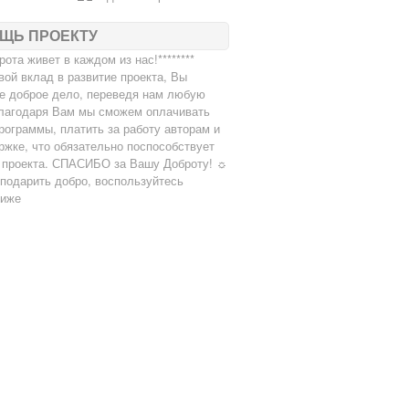
ЩЬ ПРОЕКТУ
брота живет в каждом из нас!********
вой вклад в развитие проекта, Вы
е доброе дело, переведя нам любую
лагодаря Вам мы сможем оплачивать
рограммы, платить за работу авторам и
ржке, что обязательно поспособствует
 проекта. СПАСИБО за Вашу Доброту! ☼
подарить добро, воспользуйтесь
ниже