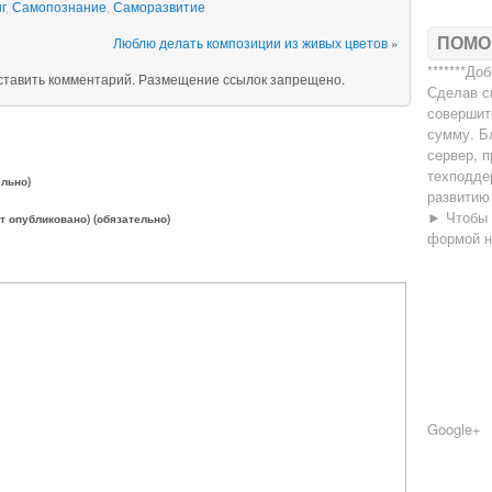
г
,
Самопознание
,
Саморазвитие
Люблю делать композиции из живых цветов
»
ПОМО
*******До
оставить комментарий. Размещение ссылок запрещено.
Сделав с
совершит
сумму. Б
сервер, п
техподде
ельно)
развитию
► Чтобы 
ет опубликовано) (обязательно)
формой 
Google+