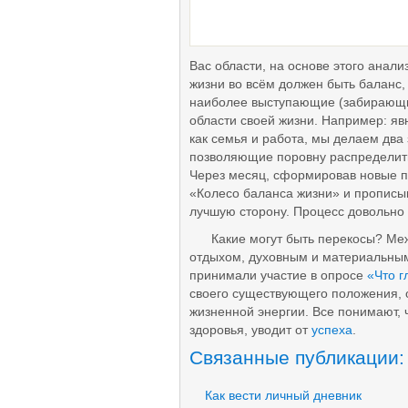
Самовыражение
Вкуснятина
Животные
Рукоделие
Вас области, на основе этого анали
Фотография
Цветоводство
жизни во всём должен быть баланс
Саморазвитие
наиболее выступающие (забирающи
Обучение
области своей жизни. Например: я
Самопознание
как семья и работа, мы делаем два
Самосовершенствование
позволяющие поровну распределить 
Через месяц, сформировав новые п
«Колесо баланса жизни» и пропис
лучшую сторону. Процесс довольно 
Какие могут быть перекосы? Межд
отдыхом, духовным и материальным 
принимали участие в опросе
«Что г
своего существующего положения, 
жизненной энергии. Все понимают,
здоровья, уводит от
успеха
.
Связанные публикации:
Как вести личный дневник