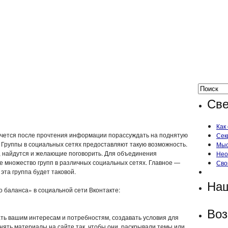
Све
Как
хочется после прочтения информации порассуждать на поднятую
Сек
. Группы в социальных сетях предоставляют такую возможность.
Мыс
о, найдутся и желающие поговорить. Для объединения
Нео
 множество групп в различных социальных сетях. Главное —
Сво
эта группа будет таковой.
Наш
о баланса» в социальной сети Вконтакте:
Воз
ть вашим интересам и потребностям, создавать условия для
ять материалы на сайте так, чтобы они раскрывали темы или