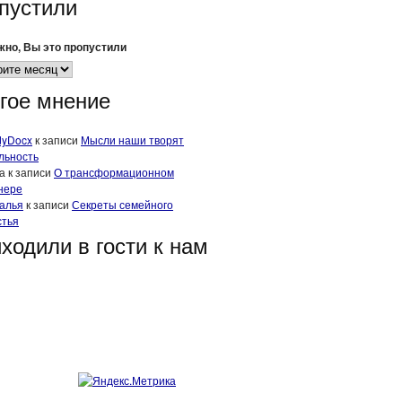
пустили
но, Вы это пропустили
гое мнение
dyDocx
к записи
Мысли наши творят
льность
а
к записи
О трансформационном
нере
алья
к записи
Секреты семейного
стья
ходили в гости к нам