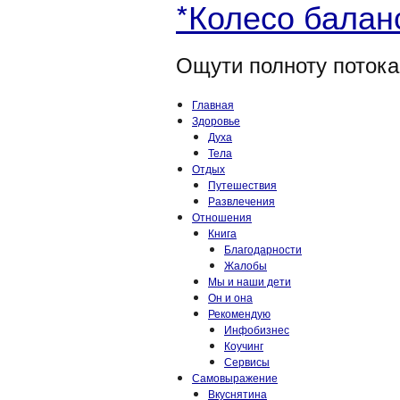
*Колесо балан
Ощути полноту потока
Главная
Здоровье
Духа
Тела
Отдых
Путешествия
Развлечения
Отношения
Книга
Благодарности
Жалобы
Мы и наши дети
Он и она
Рекомендую
Инфобизнес
Коучинг
Сервисы
Самовыражение
Вкуснятина