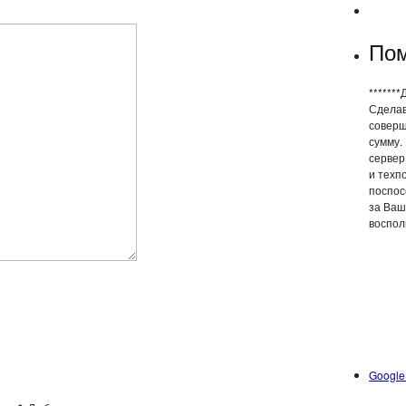
Пом
*******
Сделав
соверш
сумму.
сервер
и техп
поспос
за Ваш
воспол
Google