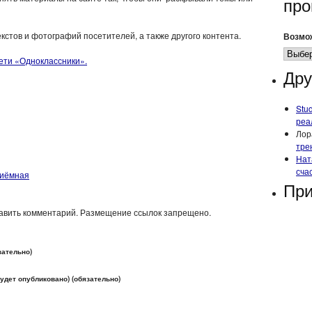
про
кстов и фотографий посетителей, а также другого контента.
Возмож
сети «Одноклассники».
Дру
Stu
реа
Лор
тре
Нат
сча
иёмная
При
тавить комментарий. Размещение ссылок запрещено.
зательно)
 будет опубликовано) (обязательно)