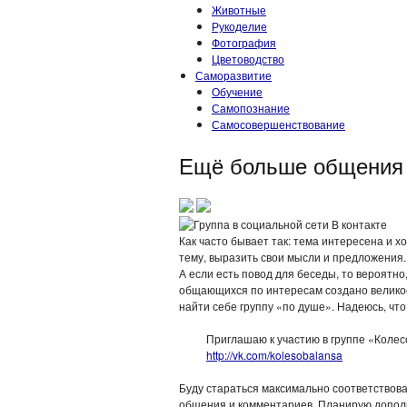
Животные
Рукоделие
Фотография
Цветоводство
Саморазвитие
Обучение
Самопознание
Самосовершенствование
Ещё больше общения
Как часто бывает так: тема интересена и 
тему, выразить свои мысли и предложения
А если есть повод для беседы, то вероятн
общающихся по интересам создано великое
найти себе группу «по душе». Надеюсь, что 
Приглашаю к участию в группе «Колес
http://vk.com/kolesobalansa
Буду стараться максимально соответствова
общения и комментариев. Планирую дополн