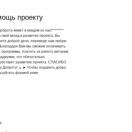
ощь проекту
Доброта живет в каждом из нас!********
 свой вклад в развитие проекта, Вы
ите доброе дело, переведя нам любую
 Благодаря Вам мы сможем оплачивать
, программы, платить за работу авторам
оддержке, что обязательно
обствует развитию проекта. СПАСИБО
у Доброту! ☼ ► Чтобы подарить добро,
ьзуйтесь формой ниже
+