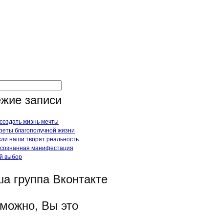
жие записи
 создать жизнь мечты
реты благополучной жизни
ли наши творят реальность
сознанная манифестация
й выбор
а группа Вконтакте
можно, Вы это