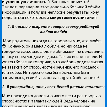
и успешную личность
. У Вас такая же мечта?
Так вот, переварив этот довольно большой объём
информации и получив неплохие результаты, хочу
поделиться некоторыми
секретами воспитания
:
1. Я часто и искренне говорю своему ребёнку«Я
люблю тебя!»
Мои родители никогда не говорили мне, что любят.
🙁 Конечно, они меня любили, но никогда не
говорили ласковых слов, не обнимали, не целовали в
щечку перед уходом из дома. Так их воспитывали. И
уж тем более не говорили, что любовь родительская
не зависит от способностей ребёнка, его проделок
или побед. Интересно кем бы я была, чем бы я
занималась, если бы выросла в другой обстановке?
2. Я утверждаю, что у всех детей разные таланты
Мне приходится довольно часто вести разговоры о
способностях и талантах людей. Ведь человек не
робот и не может делать все вещи одинаково